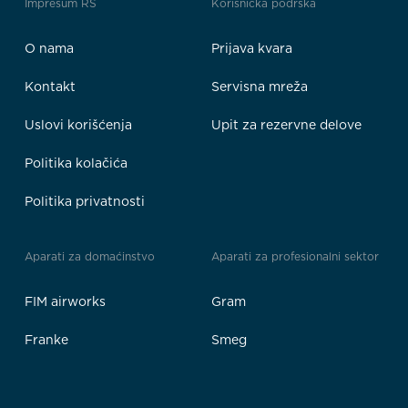
Impresum RS
Korisnička podrška
O nama
Prijava kvara
Kontakt
Servisna mreža
Uslovi korišćenja
Upit za rezervne delove
Politika kolačića
Politika privatnosti
Aparati za domaćinstvo
Aparati za profesionalni sektor
FIM airworks
Gram
Franke
Smeg