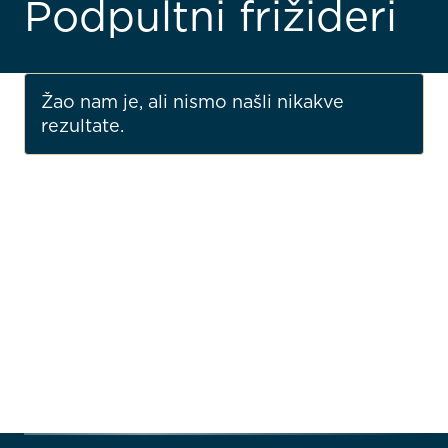
Podpultni frižideri
Žao nam je, ali nismo našli nikakve
rezultate.