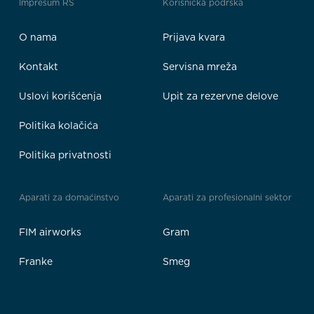
Impresum RS
Korisnička podrška
O nama
Prijava kvara
Kontakt
Servisna mreža
Uslovi korišćenja
Upit za rezervne delove
Politika kolačića
Politika privatnosti
Aparati za domaćinstvo
Aparati za profesionalni sektor
FIM airworks
Gram
Franke
Smeg