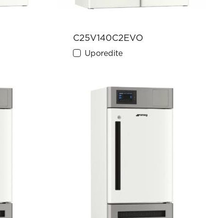
C25V140C2EVO
Uporedite