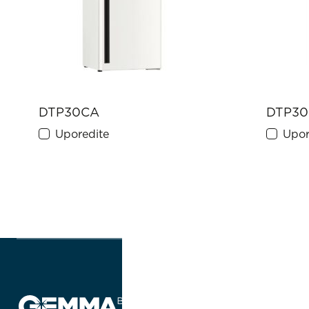
DTP30CA
DTP3
Uporedite
Upor