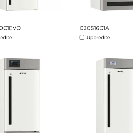
0C1EVO
C30S16C1A
edite
Uporedite