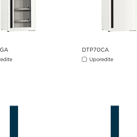
0GA
DTP70CA
edite
Uporedite
1
2
3
Last
1/4