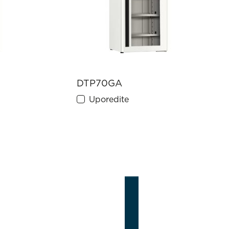
DTP70GA
Uporedite