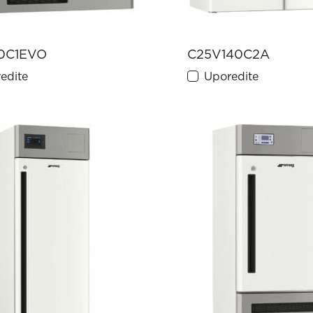
0C1EVO
C25V140C2A
edite
Uporedite