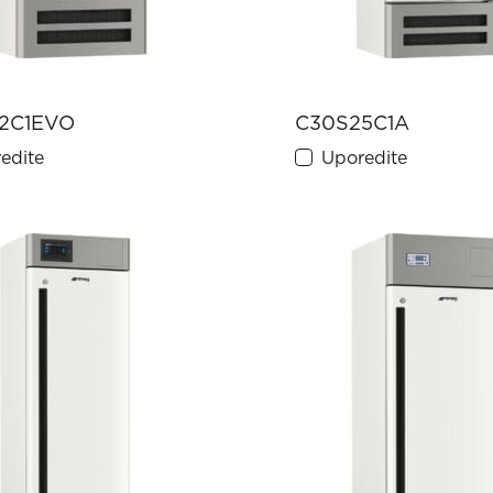
2C1EVO
C30S25C1A
edite
Uporedite