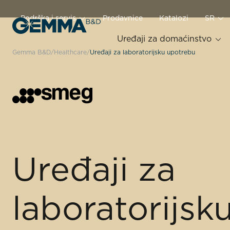
Podrška i servis
Prodavnice
Katalozi
SR
Uređaji za domaćinstvo
Gemma B&D
Healthcare
Uređaji za laboratorijsku upotrebu
Uređaji za
laboratorijsk