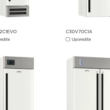
2C1EVO
C30V70C1A
edite
Uporedite