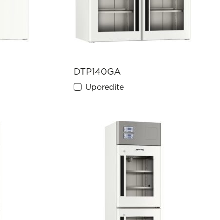
DTP140GA
Uporedite