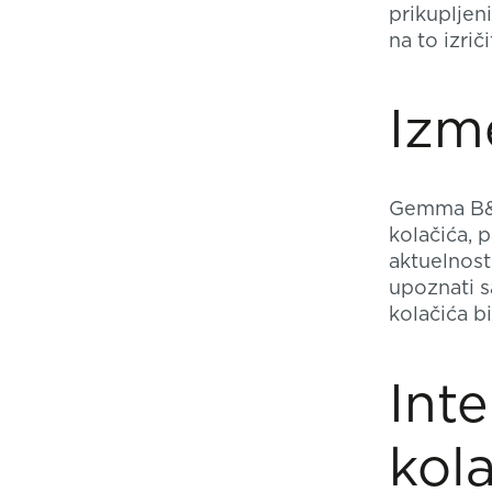
prikupljeni
na to izriči
Izm
Gemma B&D 
kolačića,
aktuelnost
upoznati s
kolačića b
Inte
kola