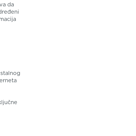
va da
dređeni
macija
ostalnog
terneta
ključne