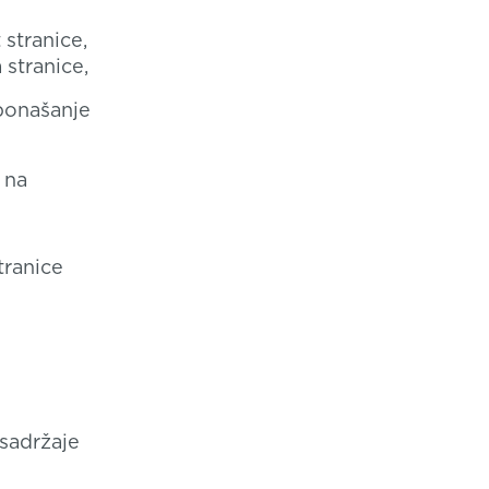
stranice,
 stranice,
 ponašanje
 na
tranice
 sadržaje