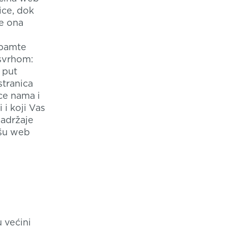
ice, dok
se ona
 pamte
 svrhom:
 put
tranica
ce nama i
 i koji Vas
sadržaje
ašu web
 većini