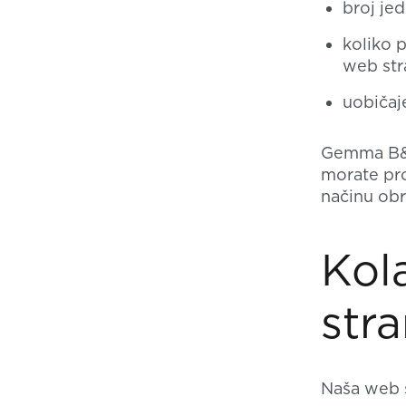
broj je
koliko 
web str
uobičaje
Gemma B&D
morate prou
načinu obr
Kol
stra
Naša web s