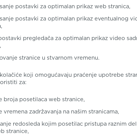
anje postavki za optimalan prikaz web stranica,
anje postavki za optimalan prikaz eventualnog vi
,
 postavki pregledača za optimalan prikaz video sad
,
ovanje stranice u stvarnom vremenu.
 kolačiće koji omogućavaju praćenje upotrebe stra
istiti za:
e broja posetilaca web stranice,
e vremena zadržavanja na našim stranicama,
anje redosleda kojim posetilac pristupa raznim de
b stranice,