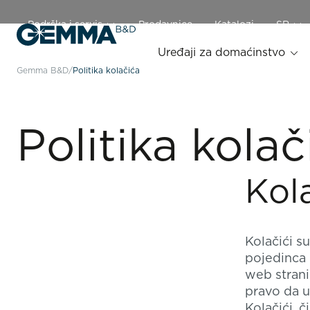
Podrška i servis
Prodavnice
Katalozi
SR
Uređaji za domaćinstvo
Gemma B&D
Politika kolačića
Politika kolač
Kol
Kolačići s
pojedinca 
web strani
pravo da u
Kolačići, č