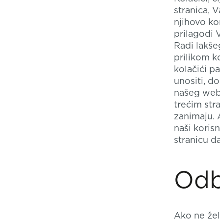
stranica, 
njihovo ko
prilagodi
Radi lakš
prilikom k
kolačići p
unositi, d
našeg weba
trećim str
zanimaju. 
naši koris
stranicu da
Odb
Ako ne žel