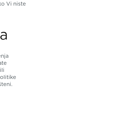
ko Vi niste
ća
enja
ate
li
litike
teni.