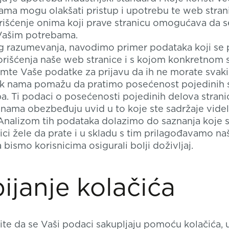
Vama mogu olakšati pristup i upotrebu te web stran
rišćenje onima koji prave stranicu omogućava da 
 Vašim potrebama.
eg razumevanja, navodimo primer podataka koji se
orišćenja naše web stranice i s kojom konkretnom
amte Vaše podatke za prijavu da ih ne morate svaki
ok nama pomažu da pratimo posećenost pojedinih s
. Ti podaci o posećenosti pojedinih delova strani
anama obezbeđuju uvid u to koje ste sadržaje videli
Analizom tih podataka dolazimo do saznanja koje 
nici žele da prate i u skladu s tim prilagođavamo n
 bismo korisnicima osigurali bolji doživljaj.
ijanje kolačića
ite da se Vaši podaci sakupljaju pomoću kolačića, u