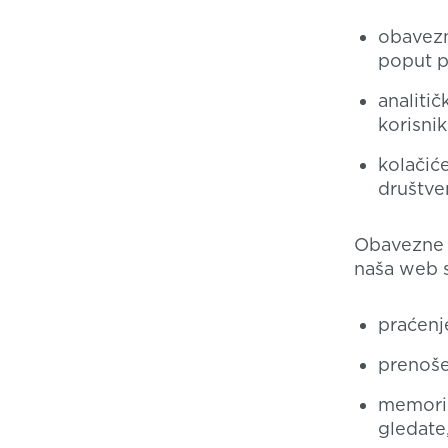
obavezn
poput pr
analiti
korisnik
kolačić
društve
Obavezne k
naša web s
praćenje
prenoše
memorisa
gledate,