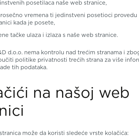
dinstvenih posetilaca naše web stranice,
prosečno vremena ti jedinstveni posetioci provedu 
anici kada je posete,
ne tačke ulaza i izlaza s naše web stranice.
 d.o.o. nema kontrolu nad trećim stranama i zbo
čiti politike privatnosti trećih strana za više info
ade tih podataka.
ačići na našoj web
nici
tranica može da koristi sledeće vrste kolačića: