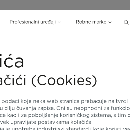
Profesionalni uređaji
Robne marke
ića
ačići (Cookies)
u podaci koje neka web stranica prebacuje na tvrdi 
u cilju čuvanja zapisa. Oni su neophodni za funkci
ce kao i za poboljšanje korisničkog sistema, s tim 
vek upravljate postavkama kolačića.
ija je upotreba industrijski standard i koje koristi 