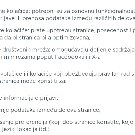
e kolačiće: potrebni su za osnovnu funkcionalnost 
ijave ili prenosa podataka između različitih delova
čke kolačiće: prate upotrebu stranice, posećenost i
a da bi stranica bila optimizovana,
e društvenih mreža: omogućavaju deljenje sadržaja
nim mrežama poput Facebooka ili X-a
olačiće ili kolačiće koji obezbeđuju pravilan rad s
tranica može koristiti za:
 informacija o prijavi,
nje podataka između delova stranice,
nje preferencija (koji deo stranice koristite, koje
 jezik, lokacija itd.)