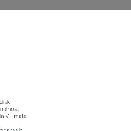
disk
onalnost
da Vi imate
većina web