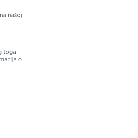
na našoj
g toga
rmacija o