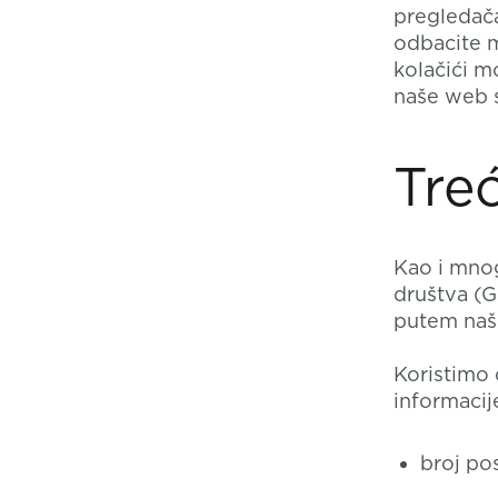
pregledač
odbacite 
kolačići m
naše web s
Tre
Kao i mnog
društva (G
putem naš
Koristimo 
informacij
broj pos