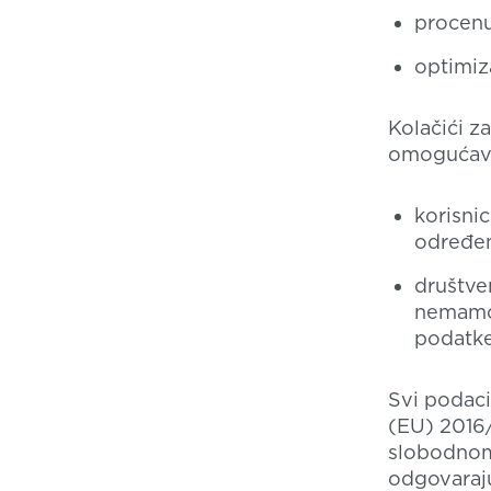
procenu
optimiz
Kolačići z
omogućav
korisni
određen
društve
nemamo 
podatke
Svi podaci
(EU) 2016/
slobodnom 
odgovaraj