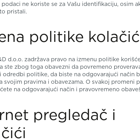
 podaci ne koriste se za Vašu identifikaciju, osim a
to pristali.
ena politike kolači
d.o.o. zadržava pravo na izmenu politike korišć
 pa ste zbog toga obavezni da povremeno proverav
i odredbi politike, da biste na odgovarajući način bi
a svojim pravima i obavezama. O svakoj promeni po
ićete na odgovarajući način i pravovremeno obaveš
rnet pregledač i
čići