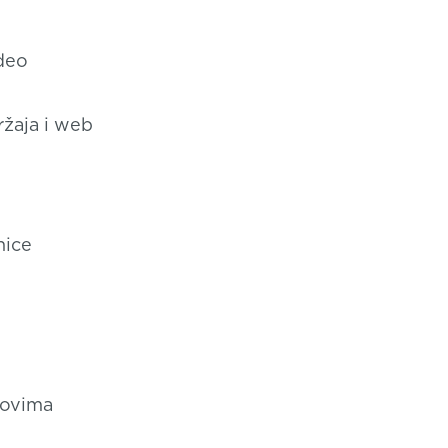
deo
ržaja i web
nice
lovima