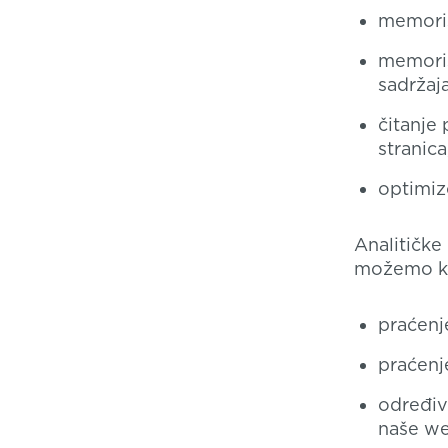
memoris
memoris
sadržaja
čitanje
stranica
optimiz
Analitičke
možemo kor
praćenj
praćenj
određiv
naše we