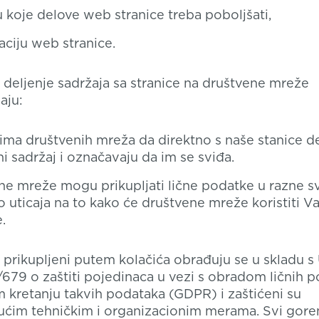
 koje delove web stranice treba poboljšati,
aciju web stranice.
a deljenje sadržaja sa stranice na društvene mreže
aju:
cima društvenih mreža da direktno s naše stanice d
i sadržaj i označavaju da im se sviđa.
ne mreže mogu prikupljati lične podatke u razne svr
uticaja na to kako će društvene mreže koristiti Va
.
 prikupljeni putem kolačića obrađuju se u skladu
679 o zaštiti pojedinaca u vezi s obradom ličnih p
kretanju takvih podataka (GDPR) i zaštićeni su
ućim tehničkim i organizacionim merama. Svi gor