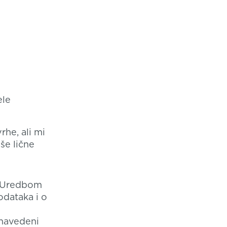
ele
he, ali mi
še lične
 s Uredbom
odataka i o
enavedeni