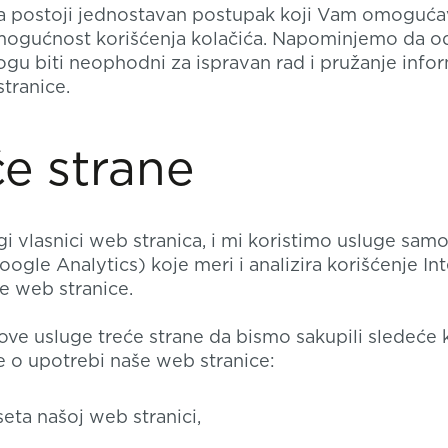
a postoji jednostavan postupak koji Vam omoguća
mogućnost korišćenja kolačića. Napominjemo da o
ogu biti neophodni za ispravan rad i pružanje infor
tranice.
će strane
i vlasnici web stranica, i mi koristimo usluge sam
oogle Analytics) koje meri i analizira korišćenje In
e web stranice.
ove usluge treće strane da bismo sakupili sledeće 
e o upotrebi naše web stranice:
eta našoj web stranici,