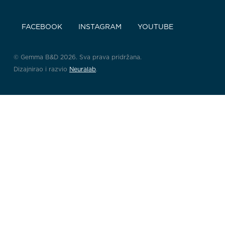
FACEBOOK
INSTAGRAM
YOUTUBE
© Gemma B&D 2026. Sva prava pridržana.
Dizajnirao i razvio
Neuralab
.