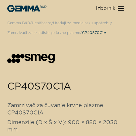
Izbornik
Gemma B&D
Healthcare
Uređaji za medicinsku upotrebu
Zamrzivači za skladištenje krvne plazme
CP40S70C1A
CP40S70C1A
Zamrzivač za čuvanje krvne plazme
CP40S70C1A
Dimenzije (D x Š x V): 900 × 880 × 2030
mm