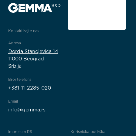
Kontaktirajte nas
Adresa
Đorđa Stanojevića 14
11000 Beograd
Srbija
Broj telefona
+381-11-2285-020
Email
info@gemma.rs
Impresum RS
Korisnička podrška