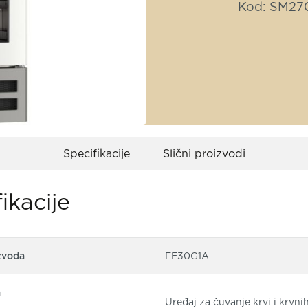
Kod: SM27
Specifikacije
Slični proizvodi
ikacije
zvoda
FE30G1A
a
Uređaj za čuvanje krvi i krvni