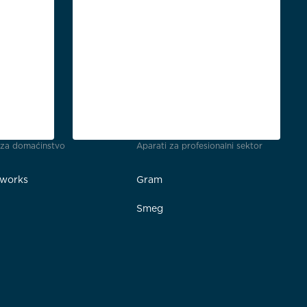
 za domaćinstvo
Aparati za profesionalni sektor
rworks
Gram
e
Smeg