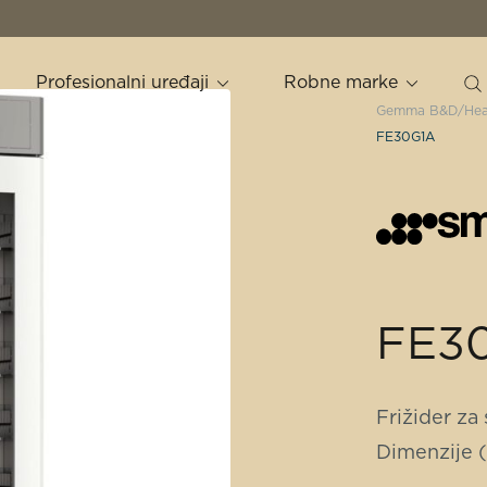
Profesionalni uređaji
Robne marke
Gemma B&D
Hea
FE30G1A
FE3
Frižider za
Dimenzije 