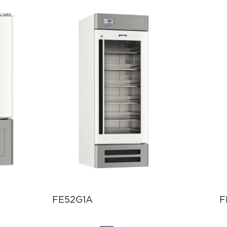
FE52G1A
F