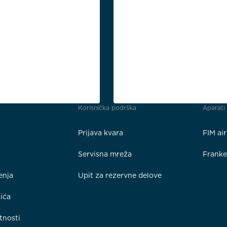
Korisnička podrška
Aparati
Prijava kvara
FIM ai
Servisna mreža
Frank
enja
Upit za rezervne delove
čića
tnosti