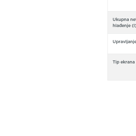
Ukupna net
hlađenje (l
Upravljanj
Tip ekrana