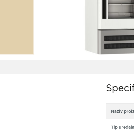
Specif
Naziv proi
Tip uređaj