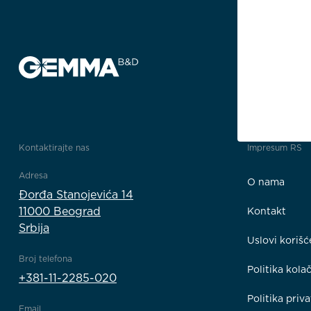
Kontaktirajte nas
Impresum RS
Adresa
O nama
Đorđa Stanojevića 14
11000 Beograd
Kontakt
Srbija
Uslovi korišć
Broj telefona
Politika kola
+381-11-2285-020
Politika priva
Email