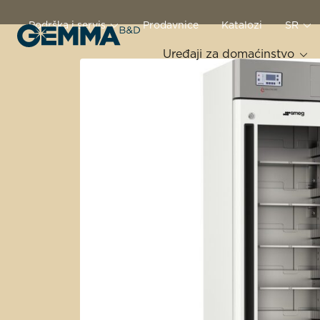
Podrška i servis
Prodavnice
Katalozi
SR
Uređaji za domaćinstvo