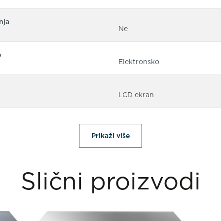
nja
Ne
e
Elektronsko
LCD ekran
Prikaži više
Slični proizvodi