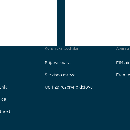
Korisnička podrška
Aparati
Prijava kvara
FIM ai
Servisna mreža
Frank
enja
Upit za rezervne delove
čića
tnosti