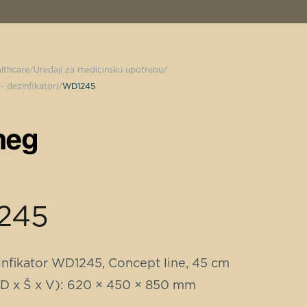
lthcare
Uređaji za medicinsku upotrebu
- dezinfikatori
WD1245
245
infikator WD1245, Concept line, 45 cm
(D x Š x V): 620 × 450 × 850 mm