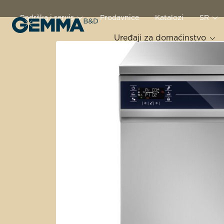
Podrška i servis
Prodavnice
Katalozi
SR
Uređaji za domaćinstvo