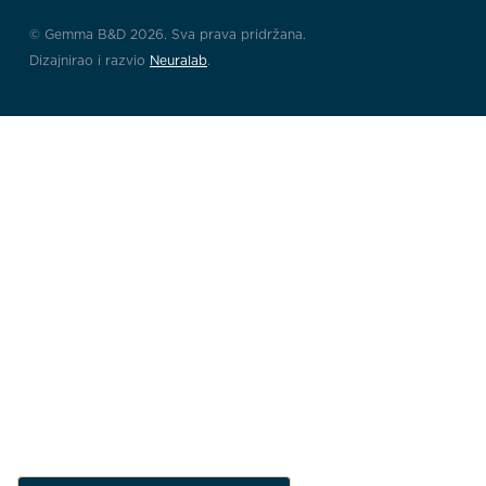
© Gemma B&D 2026. Sva prava pridržana.
Dizajnirao i razvio
Neuralab
.