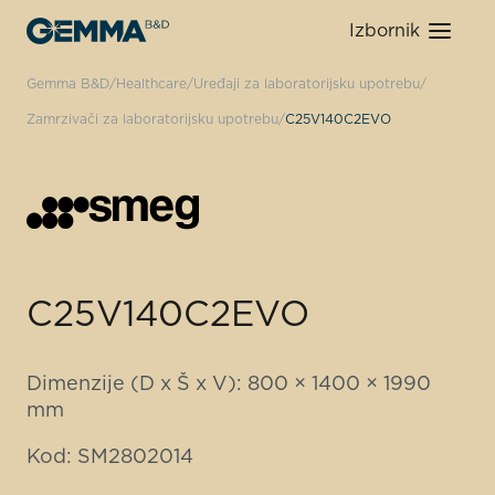
Izbornik
Gemma B&D
Healthcare
Uređaji za laboratorijsku upotrebu
Zamrzivači za laboratorijsku upotrebu
C25V140C2EVO
C25V140C2EVO
Dimenzije (D x Š x V): 800 × 1400 × 1990
mm
Kod: SM2802014