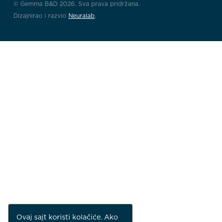
© Gemma B&D 2026. Sva prava pridržana.
Dizajnirao i razvio
Neuralab
.
Ovaj sajt koristi kolačiće. Ako