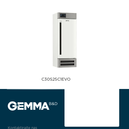
C30S25C1EVO
Kontaktirajte nas