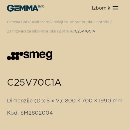
Izbornik
Gemma B&D
Healthcare
Uređaji za laboratorijsku upotrebu
Zamrzivači za laboratorijsku upotrebu
C25V70C1A
C25V70C1A
Dimenzije (D x Š x V): 800 × 700 × 1990 mm
Kod: SM2802004