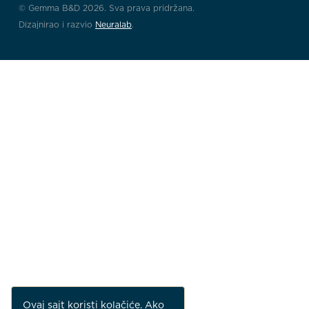
© Gemma B&D 2026. Sva prava pridržana.
Dizajnirao i razvio
Neuralab
.
Ovaj sajt koristi kolačiće. Ako