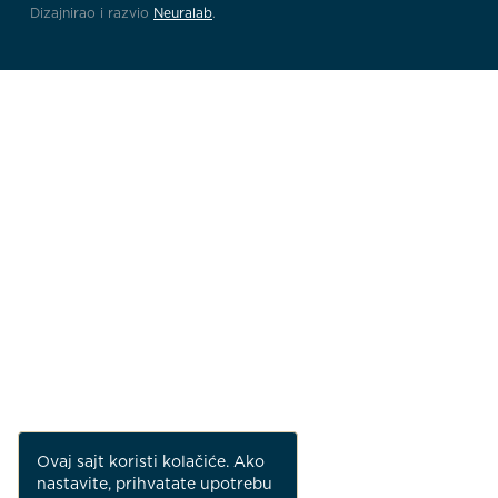
Dizajnirao i razvio
Neuralab
.
Ovaj sajt koristi kolačiće. Ako
nastavite, prihvatate upotrebu