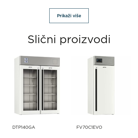
Prikaži više
Slični proizvodi
DTP140GA
FV70C1EVO