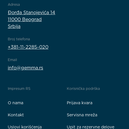
Adresa
Đorđa Stanojevića 14
11000 Beograd
Srbija
Broj telefona
+381-11-2285-020
Email
info@gemma.rs
Impresum RS
Korisnička podrška
O nama
Prijava kvara
Kontakt
Servisna mreža
Uslovi korišćenja
Upit za rezervne delove