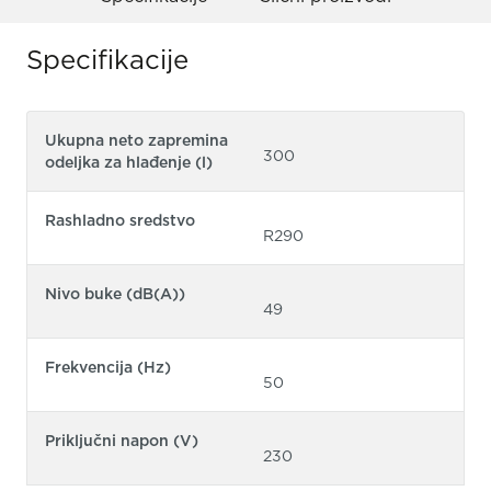
Specifikacije
Ukupna neto zapremina
300
odeljka za hlađenje (l)
Rashladno sredstvo
R290
Nivo buke (dB(A))
49
Frekvencija (Hz)
50
Priključni napon (V)
230