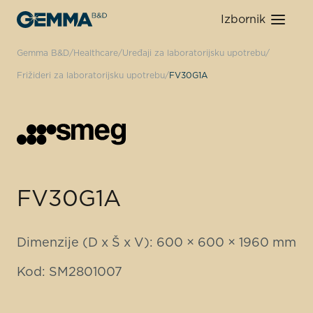
Izbornik
Gemma B&D
Healthcare
Uređaji za laboratorijsku upotrebu
Frižideri za laboratorijsku upotrebu
FV30G1A
FV30G1A
Dimenzije (D x Š x V): 600 × 600 × 1960 mm
Kod: SM2801007