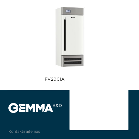
FV20C1A
Kontaktirajte nas