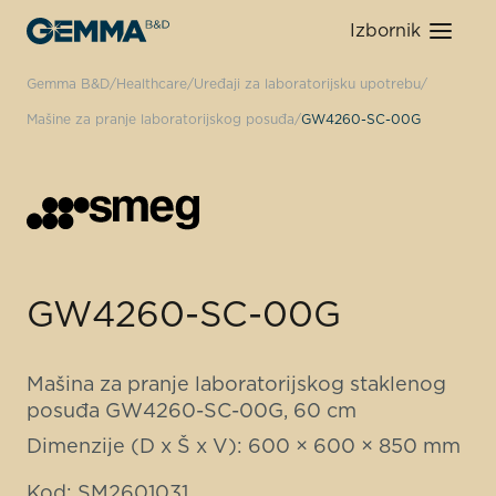
Izbornik
Gemma B&D
Healthcare
Uređaji za laboratorijsku upotrebu
Mašine za pranje laboratorijskog posuđa
GW4260-SC-00G
GW4260-SC-00G
Mašina za pranje laboratorijskog staklenog
posuđa GW4260-SC-00G, 60 cm
Dimenzije (D x Š x V): 600 × 600 × 850 mm
Kod: SM2601031