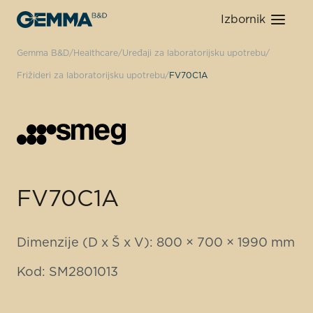
Izbornik
Gemma B&D
Healthcare
Uređaji za laboratorijsku upotrebu
Frižideri za laboratorijsku upotrebu
FV70C1A
FV70C1A
Dimenzije (D x Š x V): 800 × 700 × 1990 mm
Kod: SM2801013