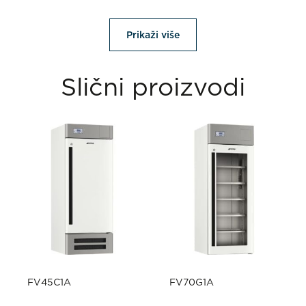
Prikaži više
Slični proizvodi
FV45C1A
FV70G1A