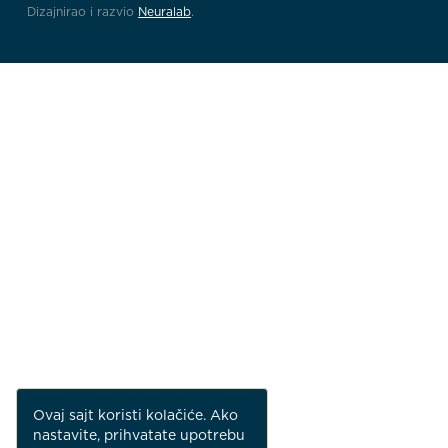
Dizajnirao i razvio
Neuralab
.
Ovaj sajt koristi kolačiće. Ako
nastavite, prihvatate upotrebu