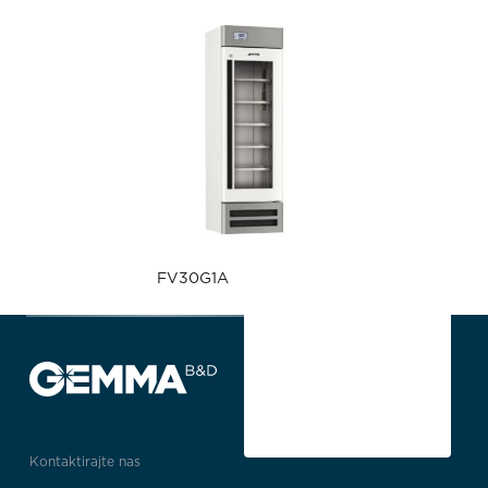
FV30G1A
Kontaktirajte nas