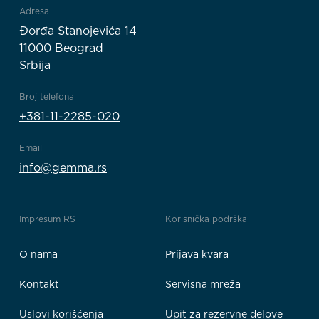
Adresa
Đorđa Stanojevića 14
11000 Beograd
Srbija
Broj telefona
+381-11-2285-020
Email
info@gemma.rs
Impresum RS
Korisnička podrška
O nama
Prijava kvara
Kontakt
Servisna mreža
Uslovi korišćenja
Upit za rezervne delove