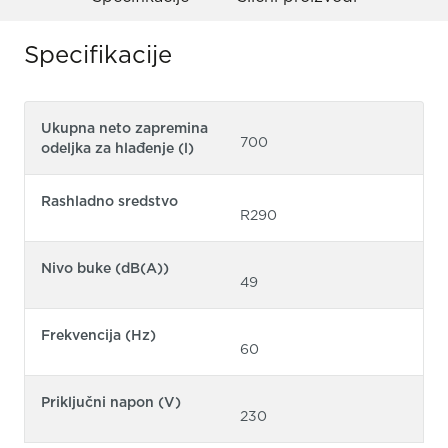
Specifikacije
Ukupna neto zapremina
700
odeljka za hlađenje (l)
Rashladno sredstvo
R290
Nivo buke (dB(A))
49
Frekvencija (Hz)
60
Priključni napon (V)
230